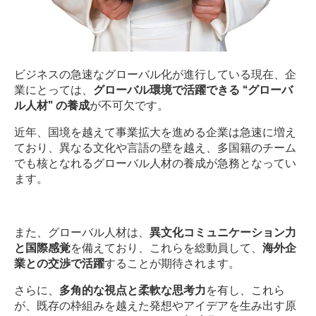
ビジネスの急速なグローバル化が進行している現在、企
業にとっては、
グローバル環境で活躍できる
“
グローバ
ル人材” の養成
が不可欠です。
近年、国境を越えて事業拡大を進める企業は急速に増え
ており、異なる文化や言語の壁を越え、多国籍のチーム
でも核となれるグローバル人材の養成が急務となってい
ます。
また、グローバル人材は、
異文化コミュニケーション力
と国際感覚
を備えており、これらを総動員して、
海外企
業との交渉で活躍
することが期待されます。
さらに、
多角的な視点と柔軟な思考力
を有し、これら
が、既存の枠組みを越えた発想やアイデアを生み出す原